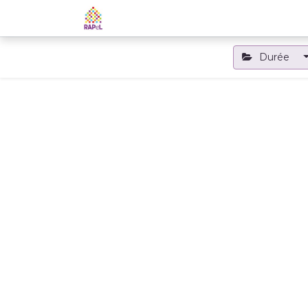
Accueil
Le RAPeL
Les APL
Durée