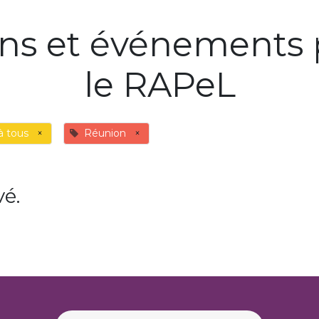
ons et événements 
le RAPeL
à tous
×
Réunion
×
é.