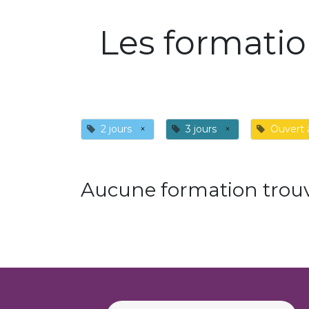
Les formati
2 jours
×
3 jours
×
Ouvert 
Aucune formation trouv