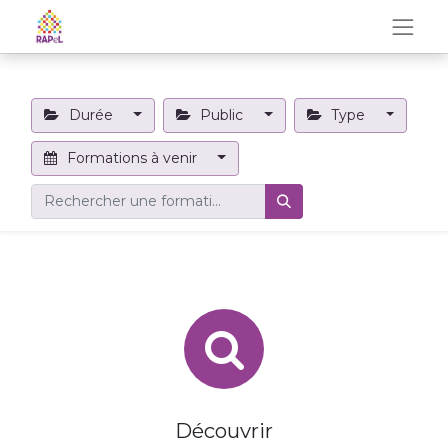
Durée
Public
Type
Formations à venir
Découvrir