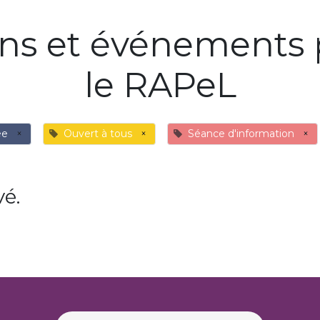
ons et événements 
le RAPeL
ée
×
Ouvert à tous
×
Séance d'information
×
é.