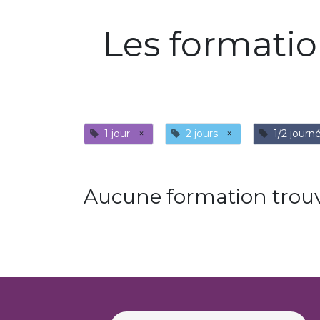
Les formati
1 jour
×
2 jours
×
1/2 journ
Aucune formation trouv