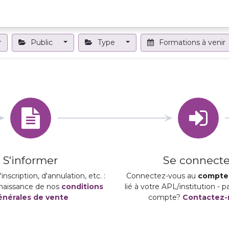
Projets et outils
Formations et événements
Nous contact
Public
Type
Formations à venir
S'informer
Se connecte
inscription, d'annulation, etc. :
Connectez-vous au
compte 
naissance de nos
conditions
lié à votre APL/institution - 
énérales de vente
compte?
Contactez-