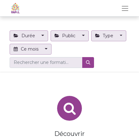
Durée
Public
Type
Ce mois
Découvrir