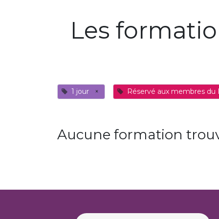
Les formati
1 jour
×
Réservé aux membres du
Aucune formation trouv