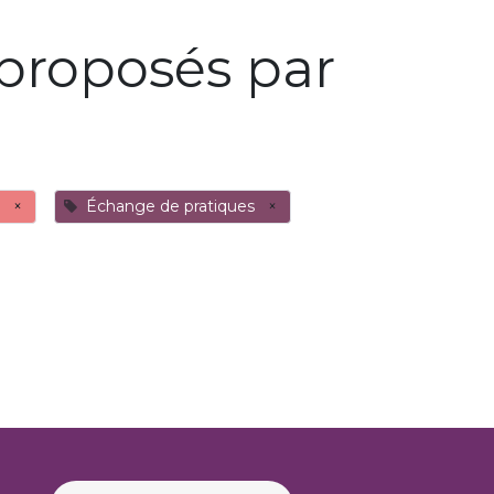
proposés par
×
Échange de pratiques
×