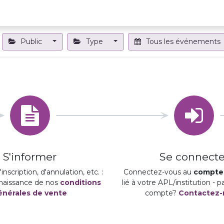
Projets et outils
Formations et événements
Nous contact
Public
Type
Tous les événements
S'informer
Se connecte
inscription, d'annulation, etc. :
Connectez-vous au
compte 
naissance de nos
conditions
lié à votre APL/institution - 
énérales de vente
compte?
Contactez-