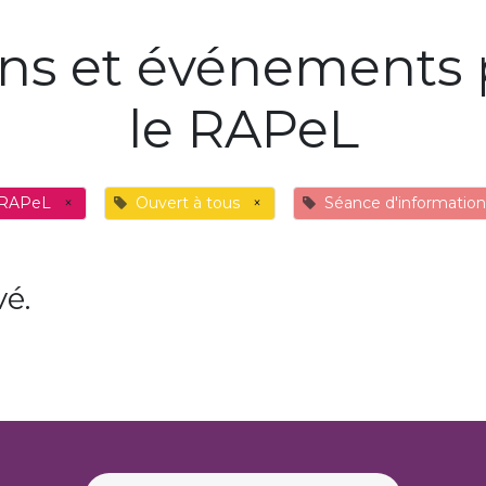
ons et événements 
le RAPeL
 RAPeL
×
Ouvert à tous
×
Séance d'information
é.