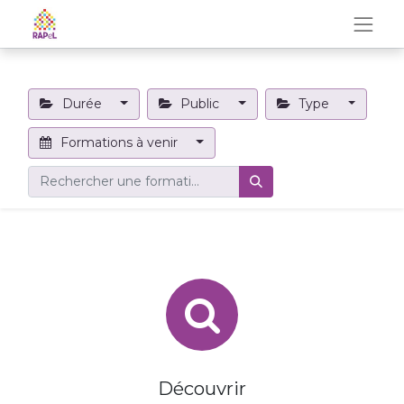
Durée
Public
Type
Formations à venir
Découvrir