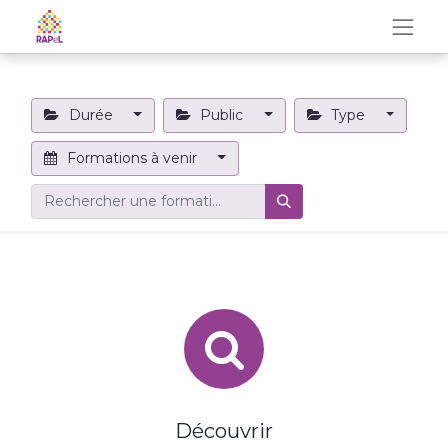
Durée
Public
Type
Formations à venir
Découvrir