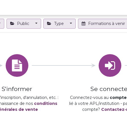
Projets et outils
Formations et événements
Nous contact
Public
Type
Formations à venir
S'informer
Se connecte
inscription, d'annulation, etc. :
Connectez-vous au
compte 
naissance de nos
conditions
lié à votre APL/institution - 
énérales de vente
compte?
Contactez-