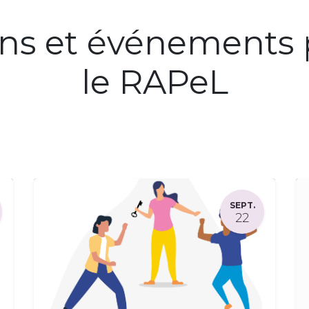
ons et événements 
le RAPeL
SEPT.
22