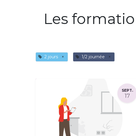
Les formati
2 jours
×
1/2 journée
×
SEPT.
17