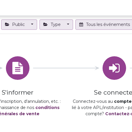
Projets et outils
Formations et événements
Nous contact
Public
Type
Tous les événements
S'informer
Se connecte
inscription, d'annulation, etc. :
Connectez-vous au
compte 
naissance de nos
conditions
lié à votre APL/institution - 
énérales de vente
compte?
Contactez-