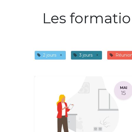
Les formati
2 jours
×
3 jours
×
Réunio
MAI
15