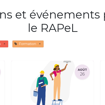
ons et événements 
le RAPeL
n
×
Formation
×
AOÛT
26