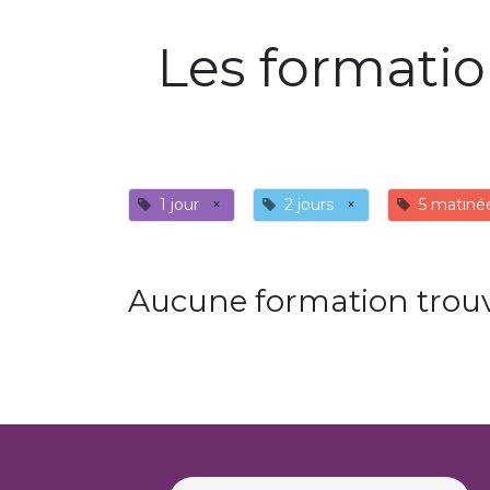
Les formati
1 jour
×
2 jours
×
5 matiné
Aucune formation trouv