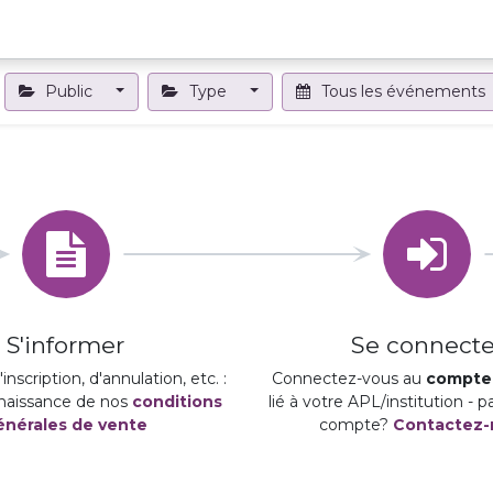
Projets et outils
Formations et événements
Nous contact
Public
Type
Tous les événements
S'informer
Se connecte
inscription, d'annulation, etc. :
Connectez-vous au
compte 
naissance de nos
conditions
lié à votre APL/institution - 
énérales de vente
compte?
Contactez-