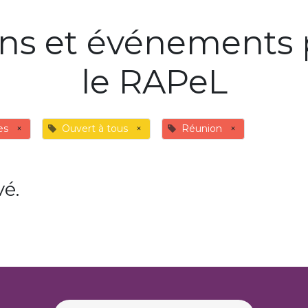
ons et événements 
le RAPeL
es
×
Ouvert à tous
×
Réunion
×
é.