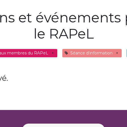
ons et événements 
le RAPeL
 aux membres du RAPeL
×
Séance d'information
×
é.