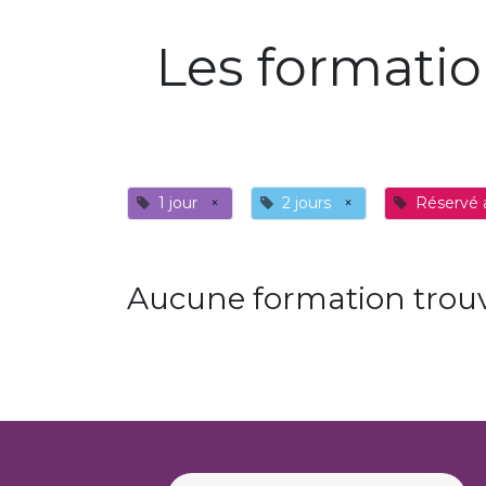
Les formati
1 jour
×
2 jours
×
Réservé
Aucune formation trouv