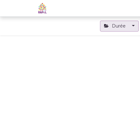
Accueil
Le RAPeL
Les APL
Durée