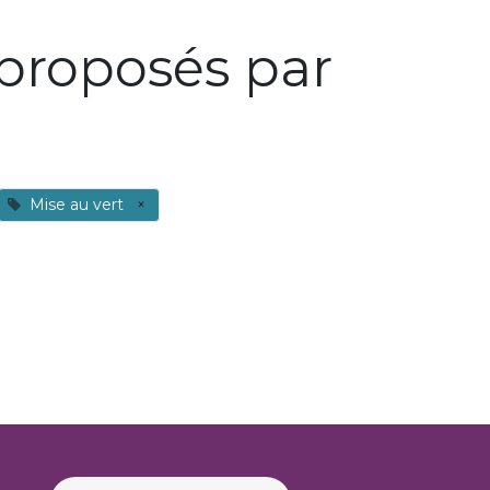
proposés par
Mise au vert
×