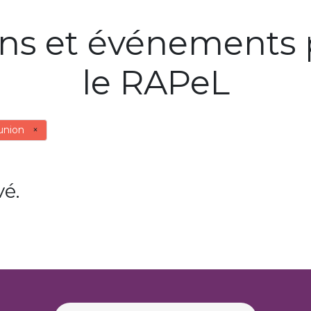
ons et événements 
le RAPeL
union
×
é.