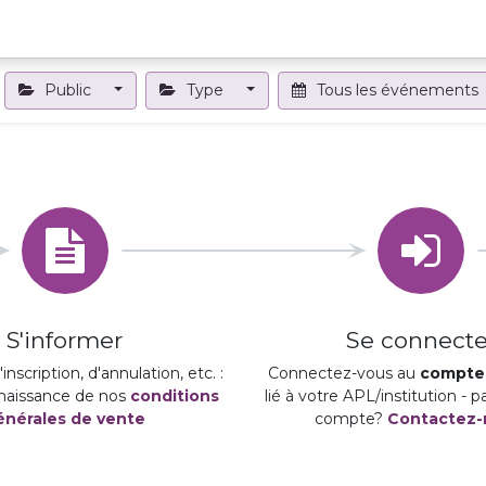
Projets et outils
Formations et événements
Nous contact
Public
Type
Tous les événements
S'informer
Se connecte
inscription, d'annulation, etc. :
Connectez-vous au
compte 
naissance de nos
conditions
lié à votre APL/institution - 
énérales de vente
compte?
Contactez-