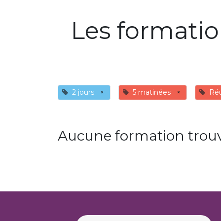
Les formati
2 jours
×
5 matinées
×
Ré
Aucune formation trouv