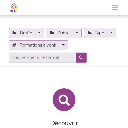
Durée
Public
Type
Formations à venir
Découvrir