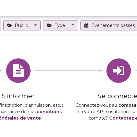
Projets et outils
Formations et événements
Nous contact
Public
Type
Événements passés
S'informer
Se connecte
inscription, d'annulation, etc. :
Connectez-vous au
compte 
naissance de nos
conditions
lié à votre APL/institution - 
énérales de vente
compte?
Contactez-