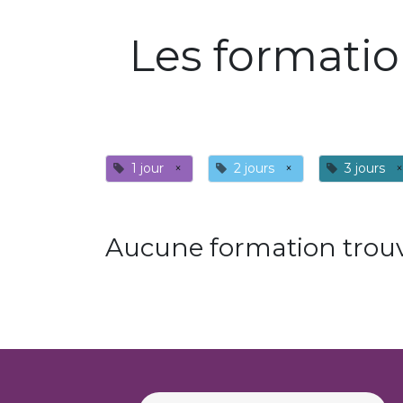
Les formati
1 jour
×
2 jours
×
3 jours
×
Aucune formation trouv