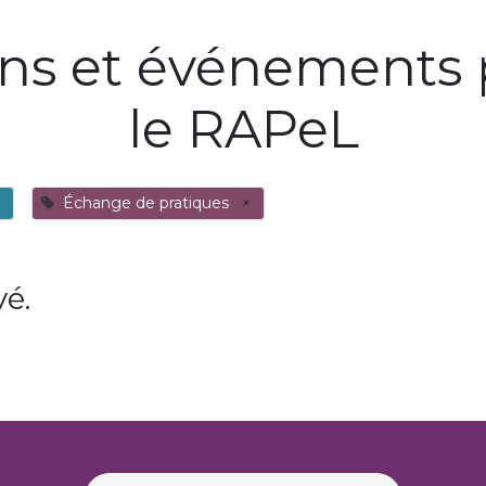
ons et événements 
le RAPeL
Échange de pratiques
×
é.