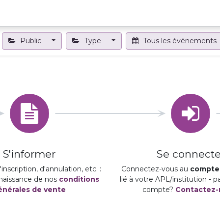
Projets et outils
Formations et événements
Nous contact
Public
Type
Tous les événements
S'informer
Se connecte
inscription, d'annulation, etc. :
Connectez-vous au
compte 
naissance de nos
conditions
lié à votre APL/institution - 
énérales de vente
compte?
Contactez-