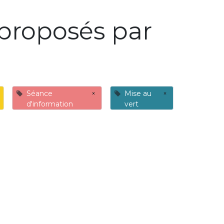
proposés par
Séance
×
Mise au
×
d'information
vert