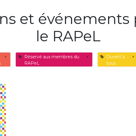
ons et événements 
le RAPeL
×
Réservé aux membres du
×
Ouvert à
×
s
RAPeL
tous