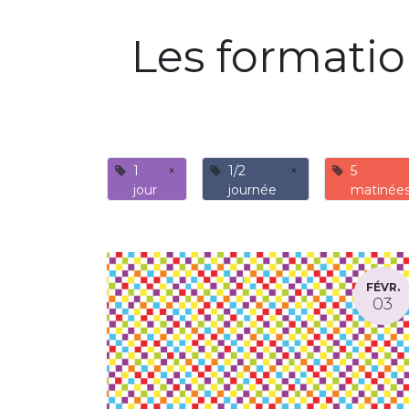
Les formati
1
×
1/2
×
5
jour
journée
matinée
FÉVR.
03