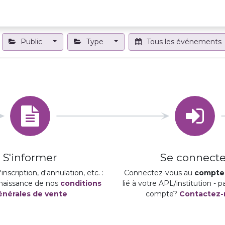
Projets et outils
Formations et événements
Nous contact
Public
Type
Tous les événements
S'informer
Se connecte
inscription, d'annulation, etc. :
Connectez-vous au
compte 
naissance de nos
conditions
lié à votre APL/institution - 
énérales de vente
compte?
Contactez-