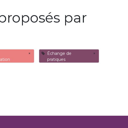
proposés par
×
Échange de
×
ation
pratiques