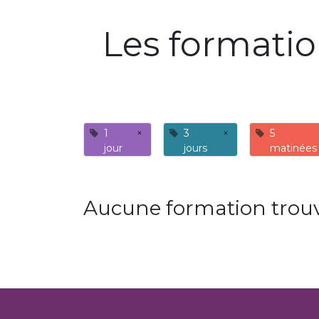
Les formati
1
×
3
×
5
jour
jours
matinées
Aucune formation trouv