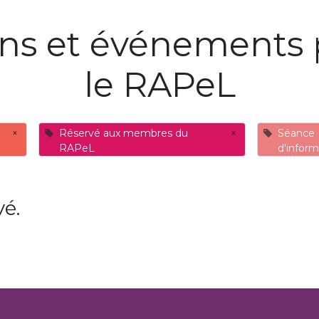
ons et événements 
le RAPeL
×
Réservé aux membres du
×
Séance
RAPeL
d'inform
é.