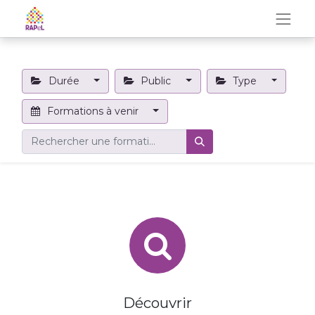
Durée
Public
Type
Formations à venir
Découvrir