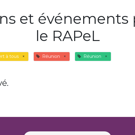
ons et événements 
le RAPeL
rt à tous
×
Réunion
×
Réunion
×
é.