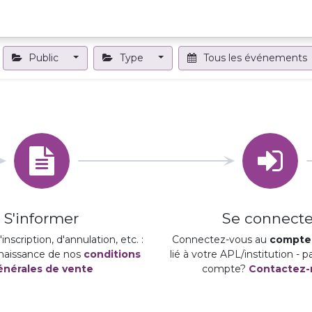
Projets et outils
Formations et événements
Nous contact
Public
Type
Tous les événements
S'informer
Se connecte
inscription, d'annulation, etc. :
Connectez-vous au
compte 
naissance de nos
conditions
lié à votre APL/institution - 
énérales de vente
compte?
Contactez-