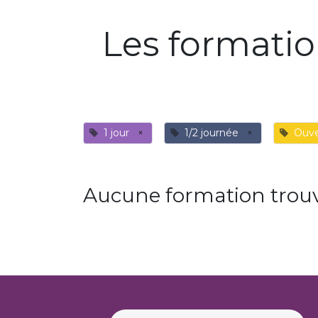
Les formati
1 jour
×
1/2 journée
×
Ouve
Aucune formation trouv