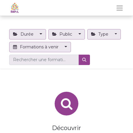
Durée
Public
Type
Formations à venir
Découvrir