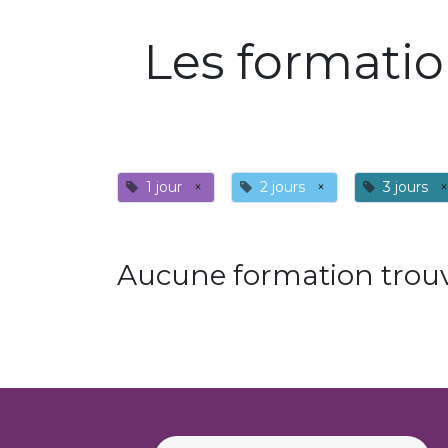
Les formati
1 jour
×
2 jours
×
3 jours
×
Aucune formation trouv