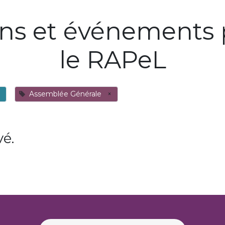
ons et événements 
le RAPeL
Assemblée Générale
×
é.