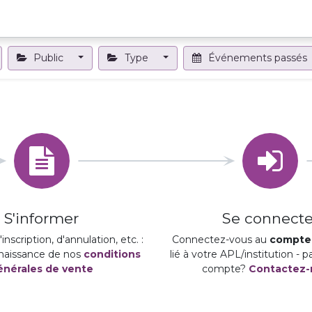
Projets et outils
Formations et événements
Nous contact
Public
Type
Événements passés
S'informer
Se connecte
inscription, d'annulation, etc. :
Connectez-vous au
compte 
naissance de nos
conditions
lié à votre APL/institution - 
énérales de vente
compte?
Contactez-