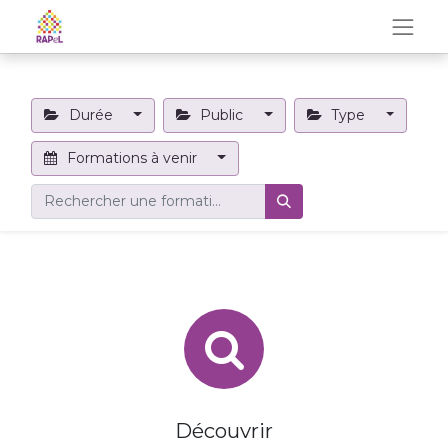
Durée
Public
Type
Formations à venir
Découvrir