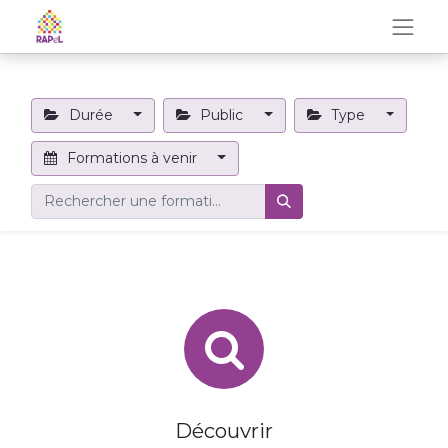
Durée
Public
Type
Formations à venir
Découvrir