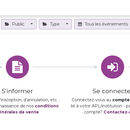
Projets et outils
Formations et événements
Nous contact
Public
Type
Tous les événements
S'informer
Se connecte
inscription, d'annulation, etc. :
Connectez-vous au
compte 
naissance de nos
conditions
lié à votre APL/institution - 
énérales de vente
compte?
Contactez-