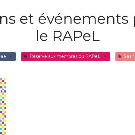
ons et événements 
le RAPeL
née
×
Réservé aux membres du RAPeL
×
Séan