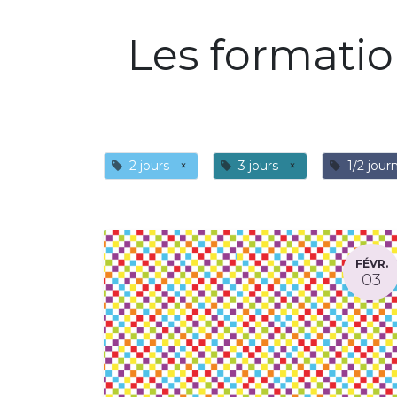
Les formati
2 jours
×
3 jours
×
1/2 jour
FÉVR.
03