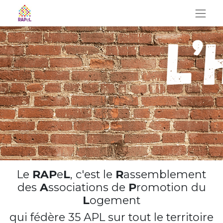
Le
RAP
e
L
, c'est le
R
assemblement
des
A
ssociations de
P
romotion du
L
ogement
qui fédère 35 APL sur tout le territoire