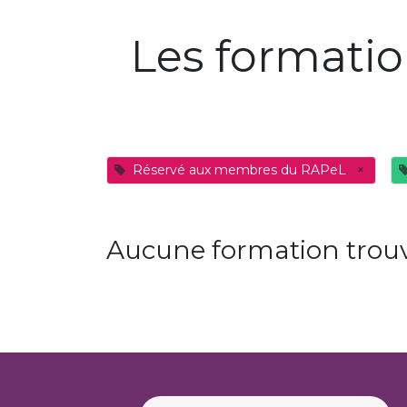
Les formati
Réservé aux membres du RAPeL
×
Aucune formation trouv