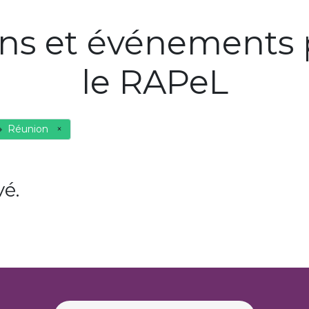
ons et événements 
le RAPeL
Réunion
×
é.