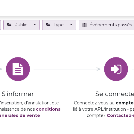
Projets et outils
Formations et événements
Nous contact
Public
Type
Événements passés
S'informer
Se connecte
inscription, d'annulation, etc. :
Connectez-vous au
compte 
naissance de nos
conditions
lié à votre APL/institution - 
énérales de vente
compte?
Contactez-