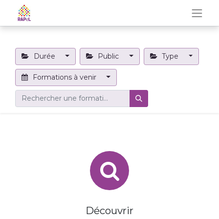
Durée
Public
Type
Formations à venir
Découvrir