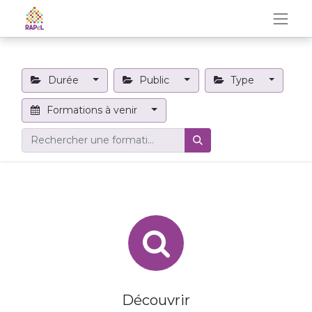
Durée
Public
Type
Formations à venir
Découvrir