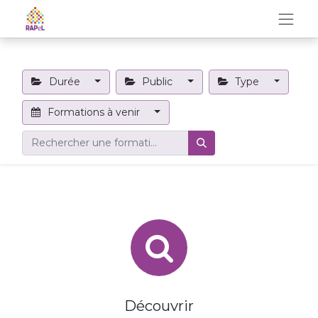
Durée
Public
Type
Formations à venir
Découvrir