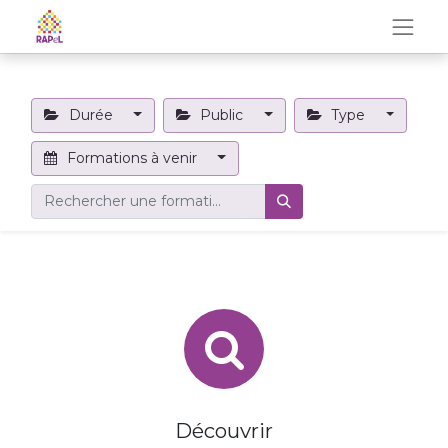
Durée
Public
Type
Formations à venir
Découvrir