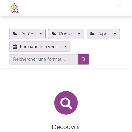
Durée
Public
Type
Formations à venir
Découvrir