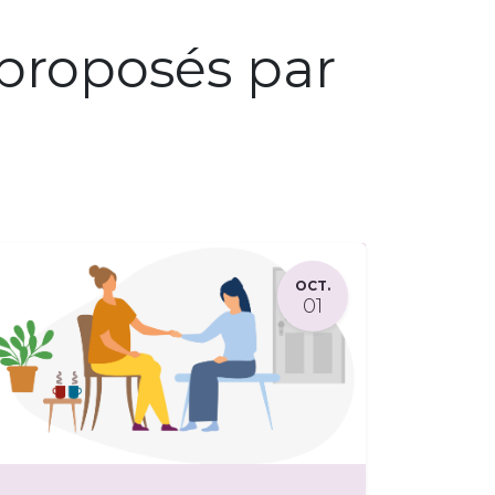
proposés par
OCT.
01