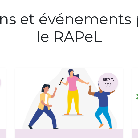
ons et événements 
le RAPeL
SEPT.
22