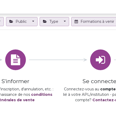
Projets et outils
Formations et événements
Nous contact
Public
Type
Formations à venir
S'informer
Se connecte
inscription, d'annulation, etc. :
Connectez-vous au
compte 
naissance de nos
conditions
lié à votre APL/institution - 
énérales de vente
compte?
Contactez-